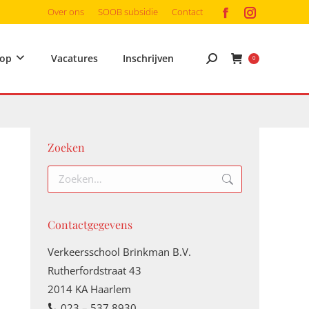
Over ons
SOOB subsidie
Contact
op
Vacatures
Inschrijven
0
Zoeken
Contactgegevens
Verkeersschool Brinkman B.V.
Rutherfordstraat 43
2014 KA Haarlem
023 – 537 8930