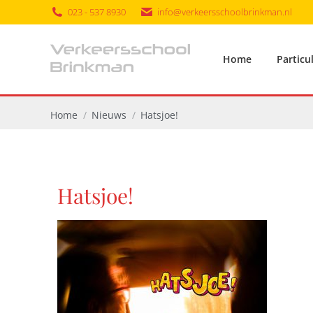
023 - 537 8930
info@verkeersschoolbrinkman.nl
Home
Particu
Je bent hier:
Home
Nieuws
Hatsjoe!
Hatsjoe!