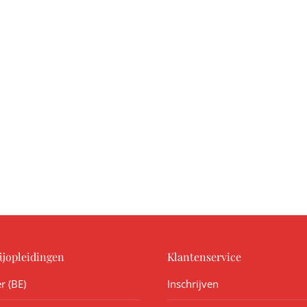
ijopleidingen
Klantenservice
r (BE)
Inschrijven