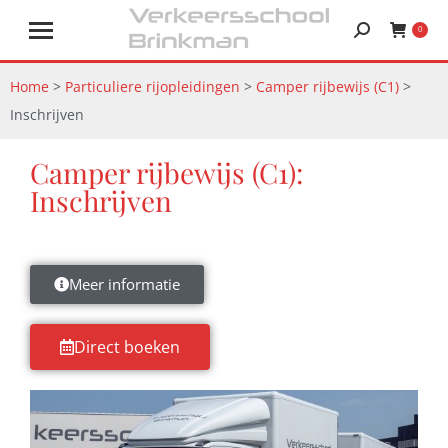
0
Home
>
Particuliere rijopleidingen
>
Camper rijbewijs (C1)
>
Inschrijven
Camper rijbewijs (C1):
Inschrijven
Meer informatie
Direct boeken